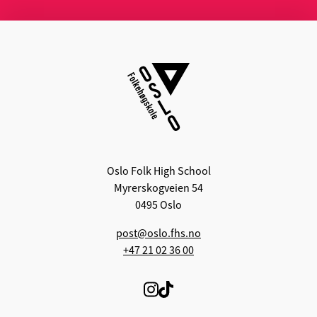
Oslo Folk High School
Myrerskogveien 54
0495 Oslo
post@oslo.fhs.no
+47 21 02 36 00