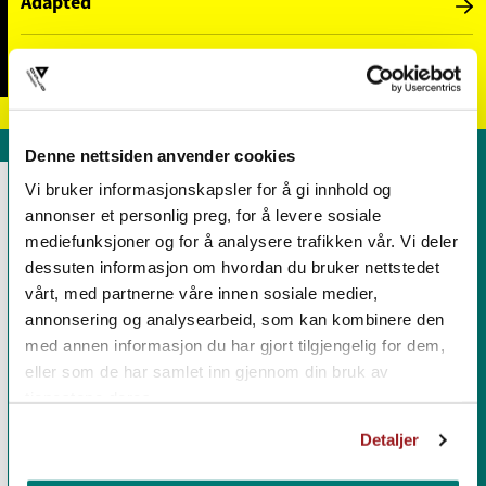
Adapted
Half-year course
Denne nettsiden anvender cookies
ELECTIVE SUBJECT
Vi bruker informasjonskapsler for å gi innhold og
annonser et personlig preg, for å levere sosiale
mediefunksjoner og for å analysere trafikken vår. Vi deler
dessuten informasjon om hvordan du bruker nettstedet
Sports and outdoors
vårt, med partnerne våre innen sosiale medier,
annonsering og analysearbeid, som kan kombinere den
Photo and media
med annen informasjon du har gjort tilgjengelig for dem,
eller som de har samlet inn gjennom din bruk av
tjenestene deres.
Mind-body
Detaljer
Creative workshop