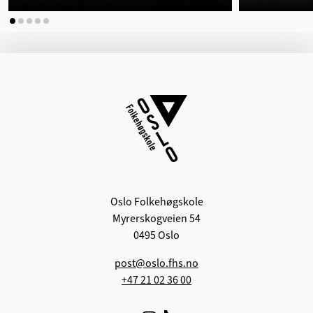
Oslo Folkehøgskole
Myrerskogveien 54
0495 Oslo
post@oslo.fhs.no
+47 21 02 36 00