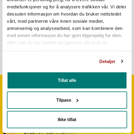
ILHA GRANDE
mediefunksjoner og for å analysere trafikken vår. Vi deler
dessuten informasjon om hvordan du bruker nettstedet
Turen avsluttes på Ilha Grande, hvor dagene handler
vårt, med partnerne våre innen sosiale medier,
om å være ute i naturen, med aktiviteter som snorkling
annonsering og analysearbeid, som kan kombinere den
og fisking.
med annen informasjon du har gjort tilgjengelig for dem,
eller som de har samlet inn gjennom din bruk av
Her får vi tid til å roe ned og reflektere over
tjenestene deres.
opplevelsene fra turen.
Detaljer
Tillat alle
PRAKTISK INFORMASJON
Tilpass
Ikke tillat
PÅMELDING