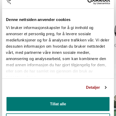
sequences and discuss tactics together.
Denne nettsiden anvender cookies
Vi bruker informasjonskapsler for å gi innhold og
annonser et personlig preg, for å levere sosiale
mediefunksjoner og for å analysere trafikken vår. Vi deler
Artificial turf field
Multipurpose hall
Strength room
Fitness room
dessuten informasjon om hvordan du bruker nettstedet
vårt, med partnerne våre innen sosiale medier,
annonsering og analysearbeid, som kan kombinere den
med annen informasjon du har gjort tilgjengelig for dem,
eller som de har samlet inn gjennom din bruk av
tjenestene deres.
Detaljer
Tillat alle