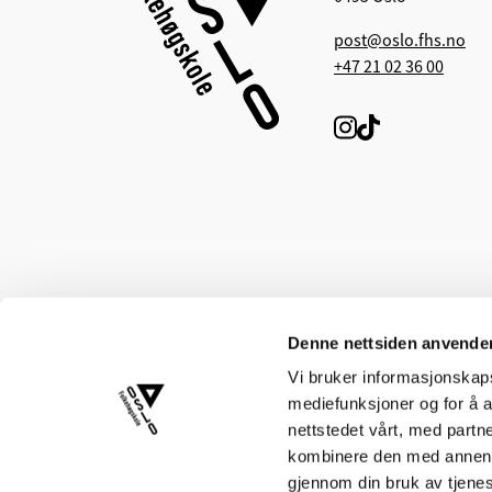
post@oslo.fhs.no
+47 21 02 36 00
Denne nettsiden anvende
Vi bruker informasjonskapsl
mediefunksjoner og for å a
nettstedet vårt, med part
Ditt samtykke
kombinere den med annen in
gjennom din bruk av tjene