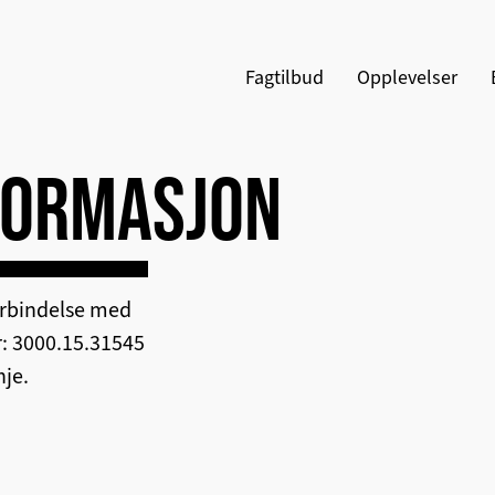
Fagtilbud
Opplevelser
FORMASJON
forbindelse med
r: 3000.15.31545
nje.