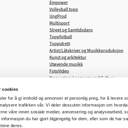
Empower
Volleyball topp
UngProd
Multisport
Street og Samtidsdans
Toppfotball
Toppidrett
Artist/Låtskriver og Musikkproduksjon
Kunst og arkitektur
Utøvende musikk
FotoVideo
Norwegian: Language and Culture
r cookies
er for å gi innhold og annonser et personlig preg, for å levere s
nalysere trafikken vår. Vi deler dessuten informasjon om hvorda
nerne våre innen sosiale medier, annonsering og analysearbeid, 
formasjon du har gjort tilgjengelig for dem, eller som de har sa
stene deres.