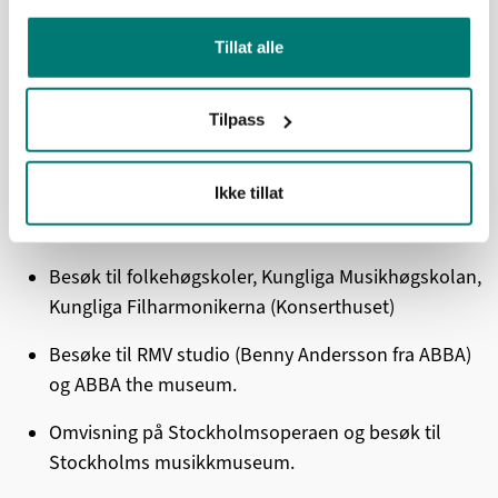
INNHOLD
Tillat alle
Konserter og besøk til konsertscener (jazzklubb,
jam, Glenn Miller Kafé osv.)
Tilpass
Workshops og samarbeid med
Ikke tillat
artister/musikere/produsenter og møte
artist/produsent/låtskriver i studio.
Besøk til folkehøgskoler, Kungliga Musikhøgskolan,
Kungliga Filharmonikerna (Konserthuset)
Besøke til RMV studio (Benny Andersson fra ABBA)
og ABBA the museum.
Omvisning på Stockholmsoperaen og besøk til
Stockholms musikkmuseum.